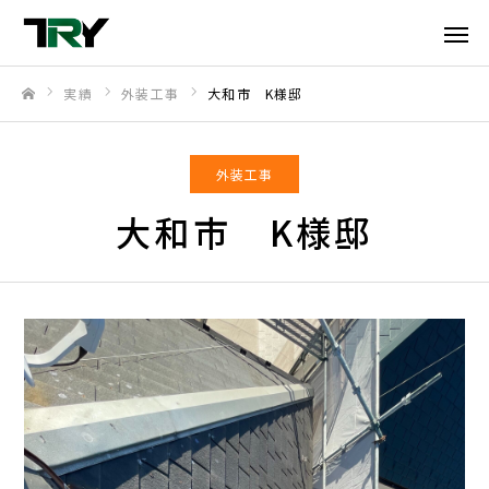
実績
外装工事
大和市 K様邸
ホーム
外装工事
大和市 K様邸