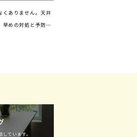
なくありません。天井
、早めの対処と予防が
井にカビが発生する原
グ
発信しています。