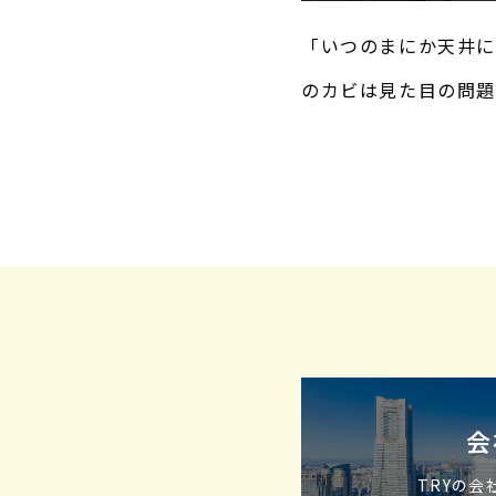
「いつのまにか天井に
のカビは見た目の問題
大切です。この記事で
因
会
TRYの